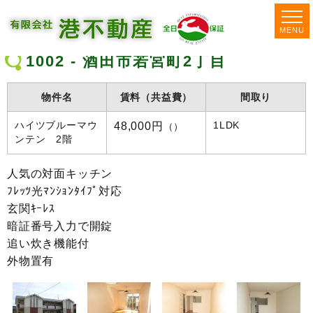
MENU
1002 - 酒田市若宮町2丁目
物件名
賃料（共益費）
間取り
48,000円
ハイツブルーマウ
1LDK
（）
ンテン 2階
人気の対面キッチン
ﾌﾚｯﾂ光ﾏﾝｼｮﾝﾀｲﾌﾟ対応
玄関ｷｰﾚｽ
暗証番号入力で開錠
追い炊き機能付
外物置有