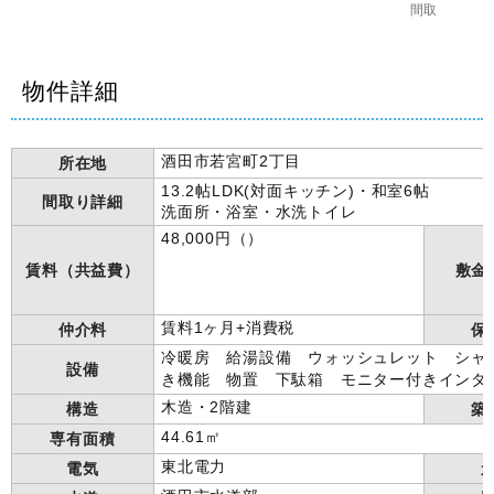
間取
物件詳細
酒田市若宮町2丁目
所在地
13.2帖LDK(対面キッチン)・和室6帖
間取り詳細
洗面所・浴室・水洗トイレ
48,000円（）
賃料（共益費）
敷金
賃料1ヶ月+消費税
仲介料
保
冷暖房 給湯設備 ウォッシュレット シャ
設備
き機能 物置 下駄箱 モニター付きイン
木造・2階建
構造
築
44.61㎡
専有面積
東北電力
電気