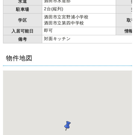
酒田市水道部
水道
2台(縦列)
駐車場
酒田市立宮野浦小学校
学区
取
酒田市立第四中学校
即可
入居可能日
情報
対面キッチン
備考
物件地図