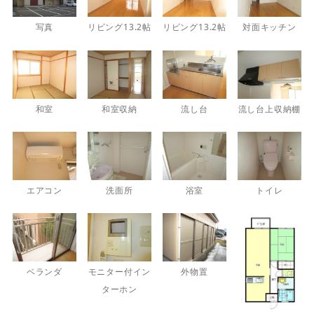
写真
リビング13.2帖
リビング13.2帖
対面キッチン
和室
和室収納
流し台
流し台上収納棚
エアコン
洗面所
浴室
トイレ
ベランダ
モニター付イン
外物置
ターホン