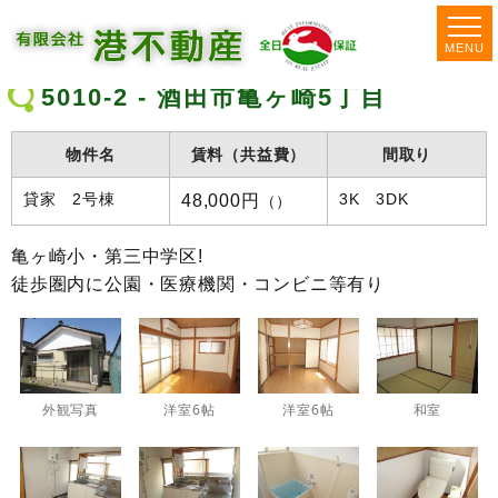
MENU
5010-2 - 酒田市亀ヶ崎5丁目
物件名
賃料（共益費）
間取り
48,000円
貸家 2号棟
3K 3DK
（）
亀ヶ崎小・第三中学区!
徒歩圏内に公園・医療機関・コンビニ等有り
外観写真
洋室6帖
洋室6帖
和室