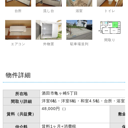
台所
流し台
浴室
トイレ
間取り
エアコン
外物置
駐車場並列
物件詳細
酒田市亀ヶ崎5丁目
所在地
洋室6帖・洋室6帖・和室4.5帖・台所・浴室
間取り詳細
48,000円（）
賃料（共益費）
敷金
賃料1ヶ月+消費税
仲介料
保