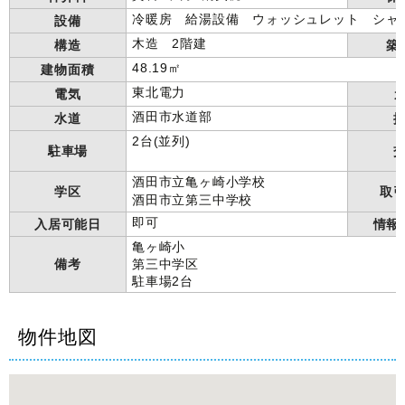
冷暖房 給湯設備 ウォッシュレット シ
設備
木造 2階建
構造
築
48.19㎡
建物面積
東北電力
電気
酒田市水道部
水道
2台(並列)
駐車場
酒田市立亀ヶ崎小学校
学区
取
酒田市立第三中学校
即可
入居可能日
情報
亀ヶ崎小
備考
第三中学区
駐車場2台
物件地図